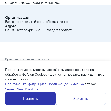
своим здоровьем и жизнью.
Организация
Благотворительный фонд «Яркая жизнь»
Адрес
Санкт-Петербург и Ленинградская область
Краткое описание практики
Продолжая использовать наш сайт, вы даете согласие на
обработку файлов Cookies и других пользовательских данных, в
Краткое описание практики
соответствии с
Политикой конфиденциальности Фонда Тимченко
а также
Механизм практики
Яндекс SmartCaptcha
Помощь пожилым людям бесплатными наборами
Принять
Закрыть
с товарами и продуктами или бытовыми
услугами, морально-психологическая поддержка.