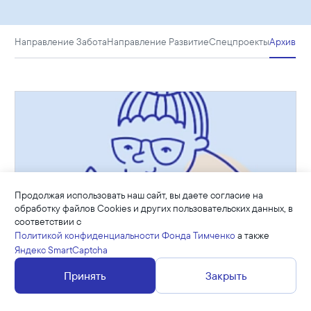
Направление Забота
Направление Развитие
Спецпроекты
Архив
Продолжая использовать наш сайт, вы даете согласие на
обработку файлов Cookies и других пользовательских данных, в
соответствии с
Политикой конфиденциальности Фонда Тимченко
а также
Яндекс SmartCaptcha
Принять
Закрыть
Программа «Старшее поколение»