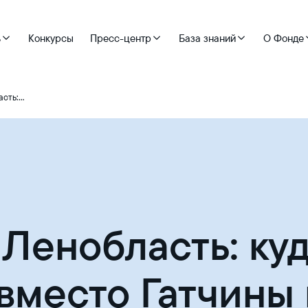
ь
Конкурсы
Пресс-центр
База знаний
О Фонде
Неизвестная Ленобласть: куда отправиться вместо Гатчины и Выборга
Ленобласть: ку
вместо Гатчины