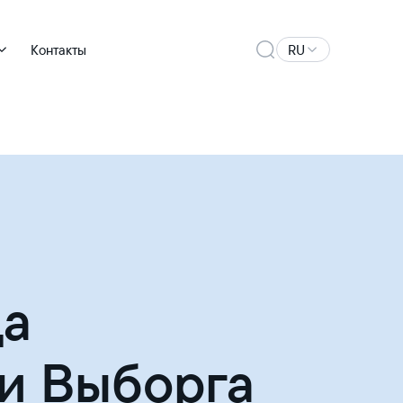
Контакты
RU
да
 и Выборга