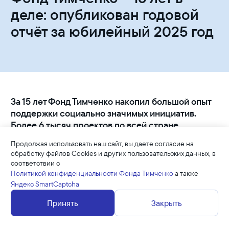
деле: опубликован годовой
отчёт за юбилейный 2025 год
За 15 лет Фонд Тимченко накопил большой опыт
поддержки социально значимых инициатив.
Более 6 тысяч проектов по всей стране
получили нашу грантовую поддержку. В
Продолжая использовать наш сайт, вы даете согласие на
юбилейном 2025 году Фонд поддержал 541
обработку файлов Cookies и других пользовательских данных, в
проект, 580 млн рублей выделены на
соответствии с
программную деятельность, отмечены 19 первых
Политикой конфиденциальности Фонда Тимченко
а также
лауреатов премии «Человек дела» и сообщество
Яндекс SmartCaptcha
выпускников за год выросло вдвое. Всё это – в
Принять
Закрыть
нашем годовом отчёте.