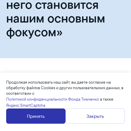
него становится
нашим основным
фокусом»
Мария Морозова: «Ближайшее
Продолжая использовать наш сайт, вы даете согласие на
обработку файлов Cookies и других пользовательских данных, в
окружение человека
соответствии с
и развитие сообщества вокруг
Политикой конфиденциальности Фонда Тимченко
а также
Яндекс SmartCaptcha
него становится нашим
Принять
Закрыть
основным фокусом»