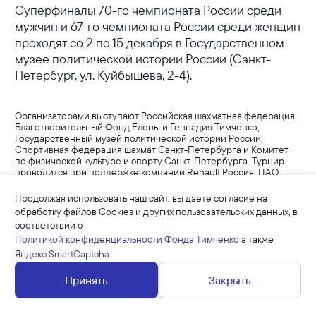
Суперфиналы 70-го чемпионата России среди
мужчин и 67-го чемпионата России среди женщин
проходят со 2 по 15 декабря в Государственном
музее политической истории России (Санкт-
Петербург, ул. Куйбышева, 2-4).
Организаторами выступают Российская шахматная федерация,
Благотворительный Фонд Елены и Геннадия Тимченко,
Государственный музей политической истории России,
Спортивная федерация шахмат Санкт-Петербурга и Комитет
по физической культуре и спорту Санкт-Петербурга. Турнир
проводится при поддержке компании Renault Россия, ПАО
«ФСК ЕЭС» и ПАО «ФосАгро». Логистический партнер
Российской шахматной федерации – ФГУП «Почта России».
Продолжая использовать наш сайт, вы даете согласие на
обработку файлов Cookies и других пользовательских данных, в
Торжественная церемония открытия состоялась 2 декабря.
соответствии с
Политикой конфиденциальности Фонда Тимченко
а также
В атриуме Музея представлена выставка «СССР – великая
шахматная держава». Среди экспонатов — советские
Яндекс SmartCaptcha
шахматные афиши 1930-х-1960-х годов и редкие архивные
фотографии. Об экспозиции рассказала ее автор выставки,
Принять
Закрыть
заместитель заведующего научно-выставочным отделом
ГМПИР Маргарита Самойлова в 18:00.