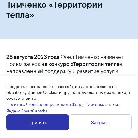
Тимченко «Территории
тепла»
28 августа 2023 года
Фонд Тимченко начинает
прием заявок
на конкурс «Территории тепла»
,
направленный поддержку и развитие услуг и
технологий по оказанию помощи семьям
в кризисной ситуации с детьми в возрасте
Продолжая использовать наш сайт, вы даете согласие на
до четырёх лет и детям до четырёх лет, которые
обработку файлов Cookies и других пользовательских данных, в
соответствии с
остались без попечения родителей.
Политикой конфиденциальности Фонда Тимченко
а также
Яндекс SmartCaptcha
География конкурса – 14 пилотных регионов:
Белгородская, Воронежская, Калининградская,
Принять
Закрыть
Московская, Нижегородская, Новосибирская,
Пензенская, Рязанская, Тульская, Тюменская