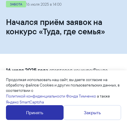
16 июля 2025 в 14:00
ЗАБОТА
Начался приём заявок на
конкурс «Туда, где семья»
16 июля 2025 года
стартовал конкурс Фонда
Тимченко
«Туда, где семья»
, направленный на
Продолжая использовать наш сайт, вы даете согласие на
выявление эффективных технологий работы с
обработку файлов Cookies и других пользовательских данных, в
семьями с детьми в кризисе на малых
соответствии с
территориях.
Политикой конфиденциальности Фонда Тимченко
а также
Яндекс SmartCaptcha
Больше половины населения России проживает в
Принять
Закрыть
малых городах и сёлах, в которых система
поддержки людей, оказавшихся в непростой