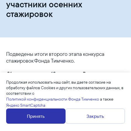
участники осенних
стажировок
Подведены итоги второго этапа конкурса
стажировок Фонда Тимченко.
21 специалист из 12 регионов России примет
участие в стажировках для победителей
Продолжая использовать наш сайт, вы даете согласие на
конкурса «Культурная мозаика малых городов
обработку файлов Cookies и других пользовательских данных, в
и сел».
соответствии с
Политикой конфиденциальности Фонда Тимченко
а также
Яндекс SmartCaptcha
Всего на конкурс подали заявки 47 человек из 20
российских регионов. Среди них – победители
Принять
Закрыть
конкурса «Культурная мозаика малых городов и
сел» разных лет, социальные партнеры проектов