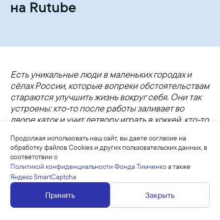
на Rutube
Есть уникальные люди в маленьких городах и
сёлах России, которые вопреки обстоятельствам
стараются улучшить жизнь вокруг себя. Они так
устроены: кто-то после работы заливает во
дворе каток и учит детвору играть в хоккей, кто-то
не даёт погибнуть местным промыслам и
Продолжая использовать наш сайт, вы даете согласие на
культурным традициям, кто-то воспитывает
обработку файлов Cookies и других пользовательских данных, в
приёмных детей, а кто-то спасает одиноких
соответствии с
старших.
Политикой конфиденциальности Фонда Тимченко
а также
Яндекс SmartCaptcha
В прошлом году Фонд Тимченко совместно с
Принять
Закрыть
кинокомпанией «Игра» снял документальный
сериал
«Люди дела»
. Он состоит из пяти новелл,