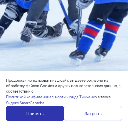
Продолжая использовать наш сайт, вы даете согласие на
обработку файлов Cookies и других пользовательских данных, в
16 марта 2020 в 13:03
СПОРТ
соответствии с
Политикой конфиденциальности Фонда Тимченко
а также
Хоккейный турнир пройдёт с
Яндекс SmartCaptcha
3 по 6 июня в Санкт-
Принять
Закрыть
Петербурге.