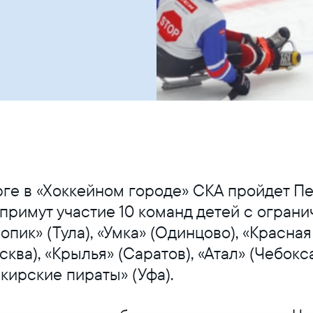
е
урге в «Хоккейном городе» СКА пройдет 
 примут участие 10 команд детей с огра
ропик» (Тула), «Умка» (Одинцово), «Красна
ква), «Крылья» (Саратов), «Атал» (Чебокс
кирские пираты» (Уфа).