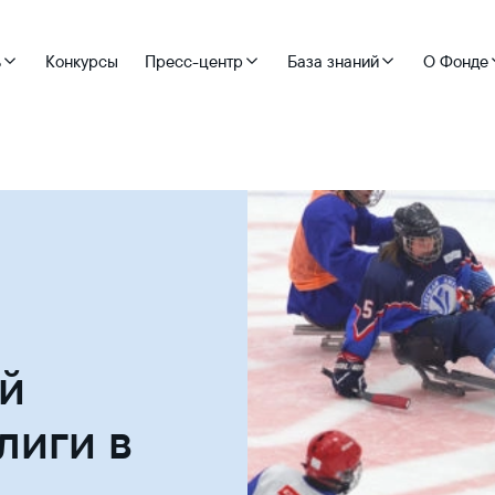
ь
Конкурсы
Пресс-центр
База знаний
О Фонде
ой
лиги в