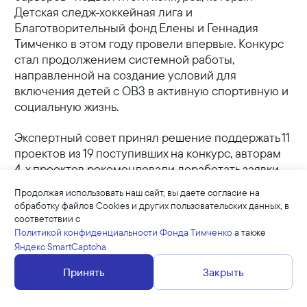
Детская следж-хоккейная лига и
Благотворительный фонд Елены и Геннадия
Тимченко в этом году провели впервые. Конкурс
стал продолжением системной работы,
направленной на создание условий для
включения детей с ОВЗ в активную спортивную и
социальную жизнь.
Экспертный совет принял решение поддержать 11
проектов из 19 поступивших на конкурс, авторам
4-х проектов рекомендовали доработать заявки.
Их повторно рассмотрят 18 марта. Конкурс
Продолжая использовать наш сайт, вы даете согласие на
проводился по 3-м номинациям. Победителями
обработку файлов Cookies и других пользовательских данных, в
стали:
соответствии с
Политикой конфиденциальности Фонда Тимченко
а также
Номинация «Импульс развития» — поддержка
Яндекс SmartCaptcha
инициатив по созданию новых детских команд по
Принять
Закрыть
следж-хоккею.