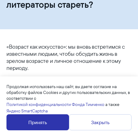
литераторы стареть?
«Возраст как искусство»: мы вновь встретимся с
известными людьми, чтобы обсудить жизнь в
зрелом возрасте и личное отношение к этому
периоду.
20 марта 2018 года в московском Особняке на
Продолжая использовать наш сайт, вы даете согласие на
Волхонке пройдёт открытая беседа цикла
обработку файлов Cookies и других пользовательских данных, в
«Возраст как искусство». В ней примут участие
соответствии с
поэты Вера Павлова и Ах Астахова, журналист и
Политикой конфиденциальности Фонда Тимченко
а также
режиссер Фёкла Толстая и Александр Цыпкин,
Яндекс SmartCaptcha
автор сборника рассказов «Женщины
Принять
Закрыть
непреклонного возраста».