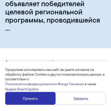
объявляет победителей
целевой региональной
программы, проводившейся
...
Академия кинематографического и театрального
искусства Н.С. Михалкова
подводит итоги
Продолжая использовать наш сайт, вы даете согласие на
целевой региональной программы
,
обработку файлов Cookies и других пользовательских данных, в
проводившейся в регионах России при
соответствии с
Политикой конфиденциальности Фонда Тимченко
а также
поддержке Благотворительного фонда Елены и
Яндекс SmartCaptcha
Геннадия Тимченко. Программа проходила в
рамках приёмной кампании, и её основной целью
Принять
Закрыть
стало содействие профессиональному росту
нового поколения специалистов театра и кино