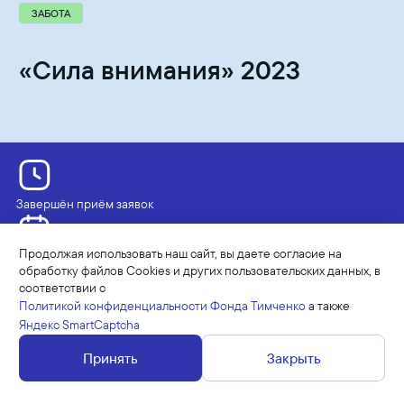
ЗАБОТА
«Сила внимания» 2023
Завершён приём заявок
Продолжая использовать наш сайт, вы даете согласие на
Приемная кампания
обработку файлов Cookies и других пользовательских данных, в
19.07.2023 - 15.07.2024
соответствии с
Политикой конфиденциальности Фонда Тимченко
а также
Яндекс SmartCaptcha
Конкурс Фонда Тимченко, направленный
Принять
Закрыть
на создание регулярной и комплексной системы
заботы об уязвимых старших с вовлечением