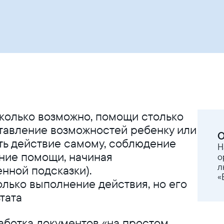
сколько возможно, помощи столько
тавление возможностей ребенку или
О
ь действие самому, соблюдение
Н
ание помощи, начиная
о
л
нной подсказки).
«
олько выполнение действия, но его
тата
работка документов «на простом