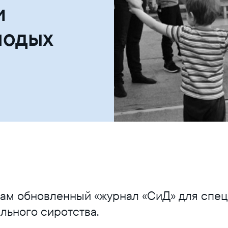
и
лодых
вам обновленный «журнал «СиД» для спе
льного сиротства.