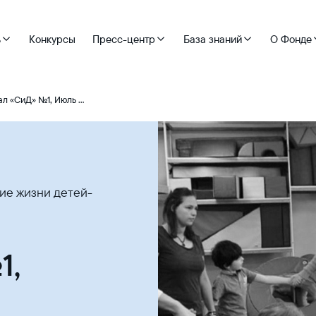
ь
Конкурсы
Пресс-центр
База знаний
О Фонде
«Журнал «СиД» №1, Июль 2018 года. «Улучшение жизни детей-сирот и молодых взрослых с ОВЗ»
ние жизни детей-
1,