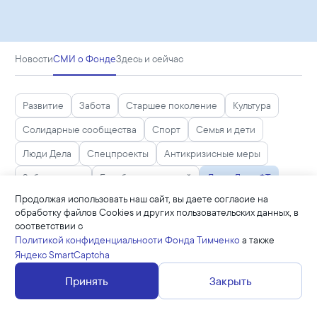
Новости
СМИ о Фонде
Здесь и сейчас
Развитие
Забота
Старшее поколение
Культура
Солидарные сообщества
Спорт
Семья и дети
Люди Дела
Спецпроекты
Антикризисные меры
Забота рядом
Борьба с эпидемией
Люди Дела ФТ
Продолжая использовать наш сайт, вы даете согласие на
Люди дела ФТ
Люди дела
Забота
обработку файлов Cookies и других пользовательских данных, в
соответствии с
Очистить фильтры
Политикой конфиденциальности Фонда Тимченко
а также
Яндекс SmartCaptcha
Принять
Закрыть