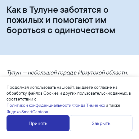
Как в Тулуне заботятся о
пожилых и помогают им
бороться с одиночеством
Тулун — небольшой город в Иркутской области,
который знаком многим из вас по киноальманаху
«Люди дела». В новелле «Стеклянная сказка
Продолжая использовать наш сайт, вы даете согласие на
Тулуна» мы рассказали о том, как вместе с
обработку файлов Cookies и других пользовательских данных, в
соответствии с
командой Юлия Булдакова возрождает
Политикой конфиденциальности Фонда Тимченко
а также
стекольное производство и шаг за шагом
Яндекс SmartCaptcha
восстанавливает город после наводнения.
Принять
Закрыть
Но на этом инициативы неравнодушных жителей
не закончились — в прошлом году сразу две