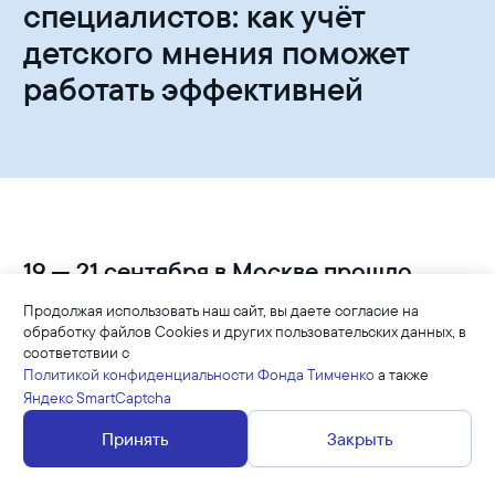
специалистов: как учёт
детского мнения поможет
работать эффективней
19 — 21 сентября в Москве прошло
ежегодное Совещание руководителей
Продолжая использовать наш сайт, вы даете согласие на
организаций для детей-сирот и детей,
обработку файлов Cookies и других пользовательских данных, в
оставшихся без попечения родителей.
соответствии с
Политикой конфиденциальности Фонда Тимченко
а также
Мероприятие объединило 300
Яндекс SmartCaptcha
специалистов со всей России:
руководителей федеральных и
Принять
Закрыть
региональных органов
исполнительной власти, детских