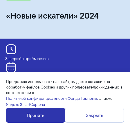
«Новые искатели» 2024
Завершён приём заявок
Приемная кампания
Продолжая использовать наш сайт, вы даете согласие на
07.10.2024 - 17.12.2024
обработку файлов Cookies и других пользовательских данных, в
соответствии с
Политикой конфиденциальности Фонда Тимченко
а также
Финансовая поддержка
Яндекс SmartCaptcha
до 100 тысяч рублей
Принять
Закрыть