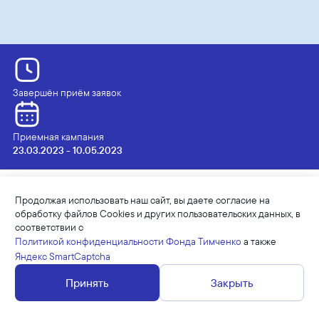
Завершён приём заявок
Приемная кампания
23.03.2023 - 10.05.2023
Продолжая использовать наш сайт, вы даете согласие на
ЦЕЛЬ КОНКУРСА
обработку файлов Cookies и других пользовательских данных, в
соответствии с
Поддержка инициатив в области развития
Политикой конфиденциальности Фонда Тимченко
а также
детского хоккея с шайбой, создающих
Яндекс SmartCaptcha
возможности для занятий спортом для детей
Принять
Закрыть
из малых городов и сельской местности.