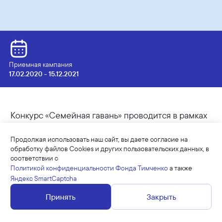
Приемная кампания
17.02.2020 - 15.12.2021
Конкурс «Семейная гавань» проводится в рамках
программы «Семья и дети» Благотворительного
фонда Елены и Геннадия Тимченко, он направлен
Продолжая использовать наш сайт, вы даете согласие на
на развитие эффективной системы профилактики
обработку файлов Cookies и других пользовательских данных, в
соответствии с
социального сиротства в РФ.
Политикой конфиденциальности Фонда Тимченко
а также
Яндекс SmartCaptcha
Для гармоничного развития личности
и благополучия ребёнка предпочтительно его
Принять
Закрыть
воспитание в кровной семье – в том случае, если
это возможно и не противоречит интересам