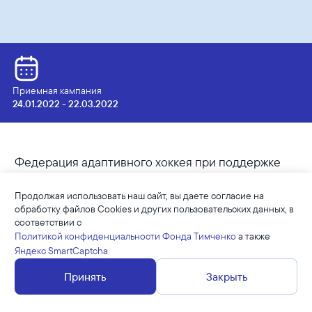
Приемная кампания
24.01.2022 - 22.03.2022
Федерация адаптивного хоккея при поддержке
Благотворительного Фонда Елены и Геннадия
Тимченко объявляет открытый конкурс проектов
Продолжая использовать наш сайт, вы даете согласие на
развития детско-юношеского следж-хоккея
обработку файлов Cookies и других пользовательских данных, в
соответствии с
хоккея.
Политикой конфиденциальности Фонда Тимченко
а также
Яндекс SmartCaptcha
Принять
Закрыть
ЦЕЛИ КОНКУРСА