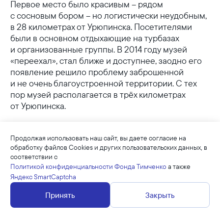
Первое место было красивым – рядом
с сосновым бором – но логистически неудобным,
в 28 километрах от Урюпинска. Посетителями
были в основном отдыхающие на турбазах
и организованные группы. В 2014 году музей
«переехал», стал ближе и доступнее, заодно его
появление решило проблему заброшенной
и не очень благоустроенной территории. С тех
пор музей располагается в трёх километрах
от Урюпинска.
В фондах – около 3000 предметов,
Продолжая использовать наш сайт, вы даете согласие на
административное здание находится в центре
обработку файлов Cookies и других пользовательских данных, в
города. Команда музея осваивает проектную
соответствии с
работу, участвует в конкурсах, самостоятельно
Политикой конфиденциальности Фонда Тимченко
а также
изучает ремёсла, а главное – умеет вовлечь
Яндекс SmartCaptcha
и заинтересовать жителей. Уже в 2014 году
Принять
Закрыть
ей удалось победить в самом первом конкурсе
«Культурная мозаика малых городов и сёл»
и благодаря этому создать на новой площадке